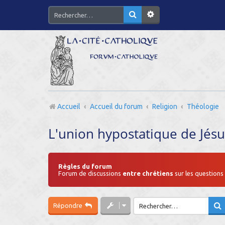
Accueil
Accueil du forum
Religion
Théologie
L'union hypostatique de Jésu
Règles du forum
Forum de discussions
entre chrétiens
sur les question
Répondre