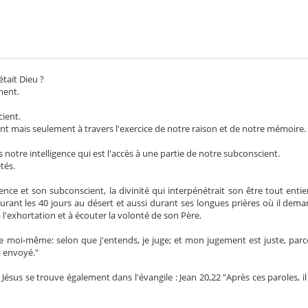
était Dieu ?
ment.
ient.
t mais seulement à travers l'exercice de notre raison et de notre mémoire.
otre intelligence qui est l'accès à une partie de notre subconscient.
tés.
ence et son subconscient, la divinité qui interpénétrait son être tout entie
durant les 40 jours au désert et aussi durant ses longues prières où il dema
 à l'exhortation et à écouter la volonté de son Père.
e de moi-même: selon que j'entends, je juge; et mon jugement est juste, par
a envoyé."
Jésus se trouve également dans l'évangile : Jean 20,22 "Après ces paroles, il