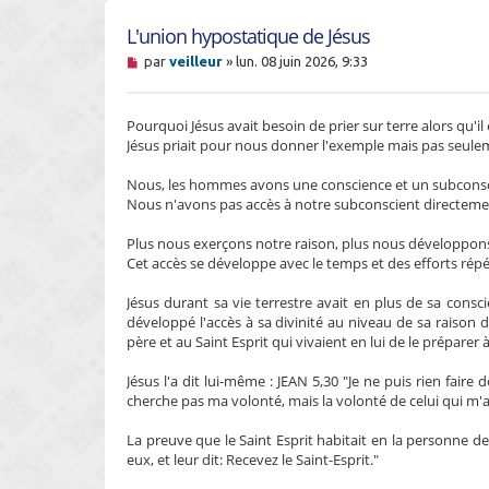
L'union hypostatique de Jésus
M
par
veilleur
»
lun. 08 juin 2026, 9:33
e
s
s
Pourquoi Jésus avait besoin de prier sur terre alors qu'il 
a
g
Jésus priait pour nous donner l'exemple mais pas seule
e
n
Nous, les hommes avons une conscience et un subconsc
o
Nous n'avons pas accès à notre subconscient directemen
n
l
u
Plus nous exerçons notre raison, plus nous développons n
Cet accès se développe avec le temps et des efforts répé
Jésus durant sa vie terrestre avait en plus de sa consci
développé l'accès à sa divinité au niveau de sa raison 
père et au Saint Esprit qui vivaient en lui de le préparer
Jésus l'a dit lui-même : JEAN 5,30 "Je ne puis rien fair
cherche pas ma volonté, mais la volonté de celui qui m'
La preuve que le Saint Esprit habitait en la personne de 
eux, et leur dit: Recevez le Saint-Esprit."