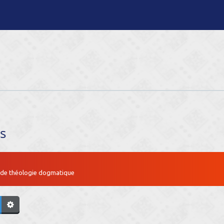
s
s de théologie dogmatique