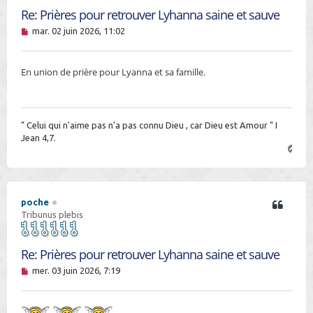
Re: Prières pour retrouver Lyhanna saine et sauve
M
mar. 02 juin 2026, 11:02
e
s
s
En union de prière pour Lyanna et sa famille.
a
g
e
n
o
n
" Celui qui n'aime pas n'a pas connu Dieu , car Dieu est Amour " I
l
Jean 4,7.
u
H
a
u
t
poche
Tribunus plebis
Re: Prières pour retrouver Lyhanna saine et sauve
M
mer. 03 juin 2026, 7:19
e
s
s
a