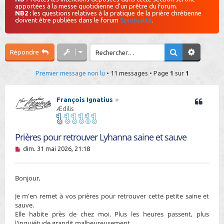
apportées à la messe quotidienne d'un prêtre du forum.
h
NB2 :
les questions relatives à la pratique de la prière chrétienne
doivent être publiées dans le forum
Spiritualité
.
e
r
Répondre
Premier message non lu
• 11 messages • Page
1
sur
1
François Ignatius
Ædilis
Prières pour retrouver Lyhanna saine et sauve
M
dim. 31 mai 2026, 21:18
e
s
s
Bonjour,
a
g
e
Je m'en remet à vos prières pour retrouver cette petite saine et
n
sauve.
o
Elle habite près de chez moi. Plus les heures passent, plus
n
l'inquiétude grandit malheureusement.
l