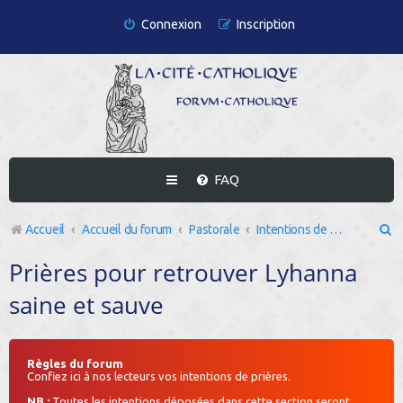
Connexion
Inscription
FAQ
R
Accueil
Accueil du forum
Pastorale
Intentions de prières
e
Prières pour retrouver Lyhanna
c
saine et sauve
h
e
r
Règles du forum
Confiez ici à nos lecteurs vos intentions de prières.
c
NB :
Toutes les intentions déposées dans cette section seront