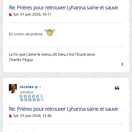
Re: Prières pour retrouver Lyhanna saine et sauve
M
lun. 01 juin 2026, 10:11
e
s
s
a
En union de prières
g
e
n
o
n
La foi que j’aime le mieux,dit Dieu,c’est l’Espérance.
l
Charles Péguy
u
H
a
u
t
nicolas-p
Senator
Re: Prières pour retrouver Lyhanna saine et sauve
M
lun. 01 juin 2026, 13:46
e
s
s