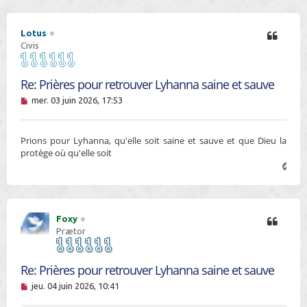
t
Lotus
Civis
Re: Prières pour retrouver Lyhanna saine et sauve
M
mer. 03 juin 2026, 17:53
e
s
s
Prions pour Lyhanna, qu'elle soit saine et sauve et que Dieu la
a
g
protège où qu'elle soit
e
H
n
a
o
u
n
t
l
u
Foxy
Prætor
Re: Prières pour retrouver Lyhanna saine et sauve
M
jeu. 04 juin 2026, 10:41
e
s