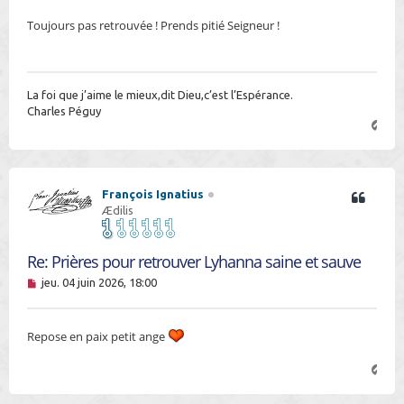
s
Toujours pas retrouvée ! Prends pitié Seigneur !
a
g
e
n
o
n
La foi que j’aime le mieux,dit Dieu,c’est l’Espérance.
l
Charles Péguy
u
H
a
u
t
François Ignatius
Ædilis
Re: Prières pour retrouver Lyhanna saine et sauve
M
jeu. 04 juin 2026, 18:00
e
s
s
Repose en paix petit ange
a
g
e
H
n
a
o
u
n
t