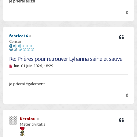
je prierai aussi
a
g
e
H
n
a
o
u
n
t
l
u
fabrice16
Censor
Re: Prières pour retrouver Lyhanna saine et sauve
M
lun. 01 juin 2026, 18:29
e
s
s
Je prierai également.
a
g
e
H
n
a
o
u
n
t
l
u
Kerniou
Mater civitatis