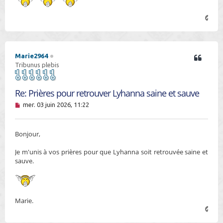
g
e
H
n
a
o
u
n
t
l
u
Marie2964
Tribunus plebis
Re: Prières pour retrouver Lyhanna saine et sauve
M
mer. 03 juin 2026, 11:22
e
s
s
Bonjour,
a
g
e
Je m'unis à vos prières pour que Lyhanna soit retrouvée saine et
n
sauve.
o
n
l
u
Marie.
H
a
u