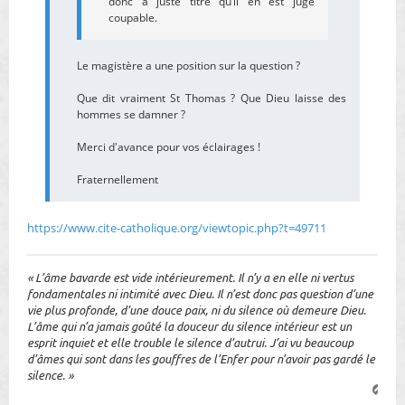
donc à juste titre qu’il en est jugé
coupable.
Le magistère a une position sur la question ?
Que dit vraiment St Thomas ? Que Dieu laisse des
hommes se damner ?
Merci d'avance pour vos éclairages !
Fraternellement
https://www.cite-catholique.org/viewtopic.php?t=49711
« L’âme bavarde est vide intérieurement. Il n’y a en elle ni vertus
fondamentales ni intimité avec Dieu. Il n’est donc pas question d’une
vie plus profonde, d’une douce paix, ni du silence où demeure Dieu.
L’âme qui n’a jamais goûté la douceur du silence intérieur est un
esprit inquiet et elle trouble le silence d’autrui. J’ai vu beaucoup
d’âmes qui sont dans les gouffres de l’Enfer pour n’avoir pas gardé le
silence. »
H
a