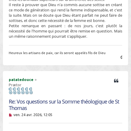
Il reste à prouver que Dieu n'a commis aucune sottise en créant
ce mode de génération qui rend la femme indispensable, et c'est
la suite. Mais on se doute que Dieu étant parfait ne peut faire de
sottises, et donc cette nécessité de la femme est bonne.
Petite remarque en passant : de nos jours, c'est plutôt la
nécessité de l'homme qui pourrait être remise en question. Mais
un même raisonnement pourrait s'appliquer.
Heureux les artisans de paix, car ils seront appelés fils de Dieu
H
a
u
t
patatedouce
Prætor
Re: Vos questions sur la Somme théologique de St
Thomas
M
ven. 24 avr. 2026, 12:05
e
s
s