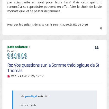
par scissiparité en sont pour leurs frais! Mais ceux qui ont
renoncé à se reproduire peuvent en effet faire le choix de la vie
monastique, et se passer de femmes.
Heureux les artisans de paix, car ils seront appelés fils de Dieu
H
a
u
t
patatedouce
Prætor
Re: Vos questions sur la Somme théologique de St
Thomas
M
ven. 24 avr. 2026, 12:17
e
s
s
a
g
prodigal
a écrit :
↑
e
n
la nécessité
o
n