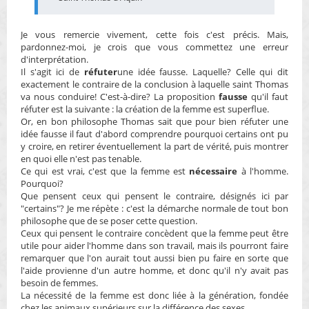
Je vous remercie vivement, cette fois c'est précis. Mais,
pardonnez-moi, je crois que vous commettez une erreur
d'interprétation.
Il s'agit ici de
réfuter
une idée fausse. Laquelle? Celle qui dit
exactement le contraire de la conclusion à laquelle saint Thomas
va nous conduire! C'est-à-dire? La proposition
fausse
qu'il faut
réfuter est la suivante : la création de la femme est superflue.
Or, en bon philosophe Thomas sait que pour bien réfuter une
idée fausse il faut d'abord comprendre pourquoi certains ont pu
y croire, en retirer éventuellement la part de vérité, puis montrer
en quoi elle n'est pas tenable.
Ce qui est vrai, c'est que la femme est
nécessaire
à l'homme.
Pourquoi?
Que pensent ceux qui pensent le contraire, désignés ici par
"certains"? Je me répète : c'est la démarche normale de tout bon
philosophe que de se poser cette question.
Ceux qui pensent le contraire concèdent que la femme peut être
utile pour aider l'homme dans son travail, mais ils pourront faire
remarquer que l'on aurait tout aussi bien pu faire en sorte que
l'aide provienne d'un autre homme, et donc qu'il n'y avait pas
besoin de femmes.
La nécessité de la femme est donc liée à la génération, fondée
chez les animaux supérieurs sur la différence des sexes.