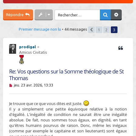
h
e
Répondre
r
3
Premier message non lu
• 44 messages
1
2
Précédent
prodigal
Amicus Civitatis
Re: Vos questions sur la Somme théologique de St
Thomas
M
jeu. 23 avr. 2026, 13:33
e
s
s
Je trouve que ce que vous dites est juste.
a
g
Il y a simplement une petite équivoque relative à la notion
e
d'égalité. L'inégalité de condition ne saurait être une inégalité
n
absolue. De fait, nous sommes tous égaux, en dignité, en tant
o
qu'êtres humains pourvus de raison. Donc, même les inégaux
n
(comme par exemple le capitaine et son lieutenant) sont égaux
l
u