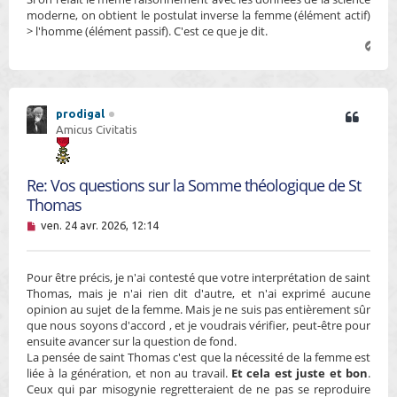
moderne, on obtient le postulat inverse la femme (élément actif)
> l'homme (élément passif). C'est ce que je dit.
H
a
u
t
prodigal
Amicus Civitatis
Re: Vos questions sur la Somme théologique de St
Thomas
M
ven. 24 avr. 2026, 12:14
e
s
s
Pour être précis, je n'ai contesté que votre interprétation de saint
a
g
Thomas, mais je n'ai rien dit d'autre, et n'ai exprimé aucune
e
opinion au sujet de la femme. Mais je ne suis pas entièrement sûr
n
que nous soyons d'accord , et je voudrais vérifier, peut-être pour
o
ensuite avancer sur la question de fond.
n
La pensée de saint Thomas c'est que la nécessité de la femme est
l
u
liée à la génération, et non au travail.
Et cela est juste et bon
.
Ceux qui par misogynie regretteraient de ne pas se reproduire