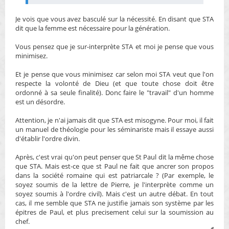
l
u
Je vois que vous avez basculé sur la nécessité. En disant que STA
dit que la femme est nécessaire pour la génération.
Vous pensez que je sur-interprète STA et moi je pense que vous
minimisez.
Et je pense que vous minimisez car selon moi STA veut que l'on
respecte la volonté de Dieu (et que toute chose doit être
ordonné à sa seule finalité). Donc faire le "travail" d'un homme
est un désordre.
Attention, je n'ai jamais dit que STA est misogyne. Pour moi, il fait
un manuel de théologie pour les séminariste mais il essaye aussi
d'établir l'ordre divin.
Après, c'est vrai qu'on peut penser que St Paul dit la même chose
que STA. Mais est-ce que st Paul ne fait que ancrer son propos
dans la société romaine qui est patriarcale ? (Par exemple, le
soyez soumis de la lettre de Pierre, je l'interprète comme un
soyez soumis à l'ordre civil). Mais c'est un autre débat. En tout
cas, il me semble que STA ne justifie jamais son système par les
épitres de Paul, et plus precisement celui sur la soumission au
chef.