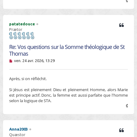
H
a
u
t
patatedouce
Prætor
Re: Vos questions sur la Somme théologique de St
Thomas
M
ven. 24 avr. 2026, 13:29
e
s
s
Après, si on réfléchit.
a
g
e
Si Jésus est pleinement Dieu et pleinement Homme, alors Marie
n
est principe actif. Donc, la femme est aussi parfaite que l'homme
o
selon la logique de STA.
n
H
l
a
u
u
t
Anna2003
Quæstor