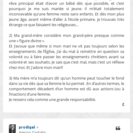
rêve principal était d’avoir un bébé dès que possible, et c’est
pourquoi je me suis mariée si jeune. Il m’était totalement
inconcevable qu’une femme reste sans enfants. Et dès mon plus
jeune âge, avant même d’aller à l’école primaire, je trouvais très
étrange ce que faisaient les religieuses...
2) Ma grand-mère considère mon grand-père presque comme
une « figure divine ».
Et j’avoue que même si mon mari ne vit pas toujours selon les
enseignements de l’Église, j’ai du mal à remettre en question sa
volonté ou à faire passer les enseignements chrétiens avant sa
volonté et ses souhaits. Je sais que c’est mal, mais c’est un réflexe
chez moi. Et j'adore mon mari!!
3) Ma mère m’a toujours dit qu’un homme peut toucher le fond
dans sa vie dès que sa femme le lui permet. En d’autres termes, le
comportement décadent d’un homme est dû aux actions (ou à
l’inaction) d’une femme.
Je ressens cela comme une grande responsabilité.
H
a
u
t
prodigal
Amicus Civitatis