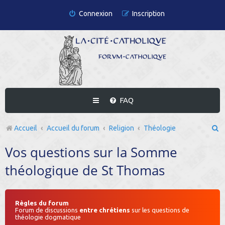
Connexion
Inscription
FAQ
R
Accueil
Accueil du forum
Religion
Théologie
e
Vos questions sur la Somme
c
théologique de St Thomas
h
e
r
Règles du forum
Forum de discussions
entre chrétiens
sur les questions de
théologie dogmatique
c