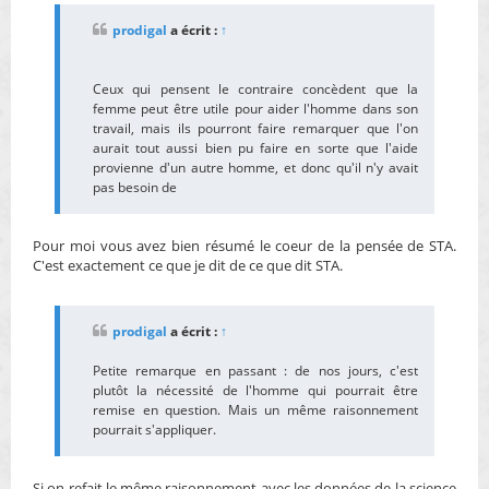
a
g
prodigal
a écrit :
↑
e
n
o
n
Ceux qui pensent le contraire concèdent que la
l
femme peut être utile pour aider l'homme dans son
u
travail, mais ils pourront faire remarquer que l'on
aurait tout aussi bien pu faire en sorte que l'aide
provienne d'un autre homme, et donc qu'il n'y avait
pas besoin de
Pour moi vous avez bien résumé le coeur de la pensée de STA.
C'est exactement ce que je dit de ce que dit STA.
prodigal
a écrit :
↑
Petite remarque en passant : de nos jours, c'est
plutôt la nécessité de l'homme qui pourrait être
remise en question. Mais un même raisonnement
pourrait s'appliquer.
Si on refait le même raisonnement avec les données de la science