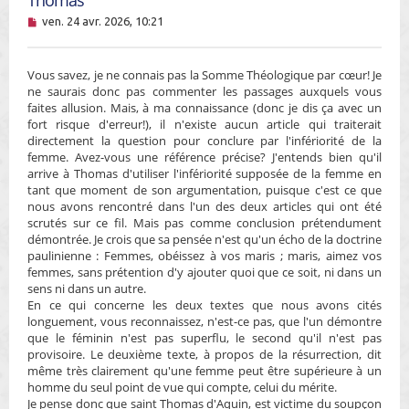
M
ven. 24 avr. 2026, 10:21
e
s
s
Vous savez, je ne connais pas la Somme Théologique par cœur! Je
a
g
ne saurais donc pas commenter les passages auxquels vous
e
faites allusion. Mais, à ma connaissance (donc je dis ça avec un
n
fort risque d'erreur!), il n'existe aucun article qui traiterait
o
directement la question pour conclure par l'infériorité de la
n
femme. Avez-vous une référence précise? J'entends bien qu'il
l
u
arrive à Thomas d'utiliser l'infériorité supposée de la femme en
tant que moment de son argumentation, puisque c'est ce que
nous avons rencontré dans l'un des deux articles qui ont été
scrutés sur ce fil. Mais pas comme conclusion prétendument
démontrée. Je crois que sa pensée n'est qu'un écho de la doctrine
paulinienne : Femmes, obéissez à vos maris ; maris, aimez vos
femmes, sans prétention d'y ajouter quoi que ce soit, ni dans un
sens ni dans un autre.
En ce qui concerne les deux textes que nous avons cités
longuement, vous reconnaissez, n'est-ce pas, que l'un démontre
que le féminin n'est pas superflu, le second qu'il n'est pas
provisoire. Le deuxième texte, à propos de la résurrection, dit
même très clairement qu'une femme peut être supérieure à un
homme du seul point de vue qui compte, celui du mérite.
Je pense donc que saint Thomas d'Aquin, est victime du soupçon