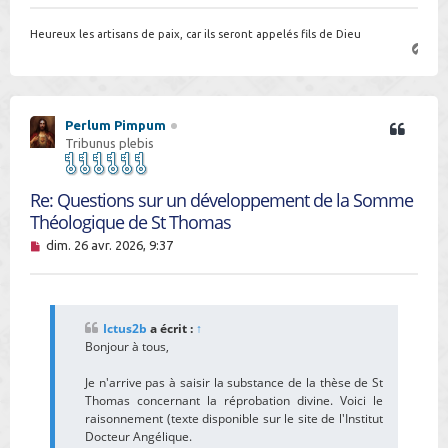
Heureux les artisans de paix, car ils seront appelés fils de Dieu
H
a
u
t
Perlum Pimpum
Tribunus plebis
Re: Questions sur un développement de la Somme
Théologique de St Thomas
M
dim. 26 avr. 2026, 9:37
e
s
s
a
g
Ictus2b
a écrit :
↑
e
Bonjour à tous,
n
o
n
Je n'arrive pas à saisir la substance de la thèse de St
l
Thomas concernant la réprobation divine. Voici le
u
raisonnement (texte disponible sur le site de l'Institut
Docteur Angélique.