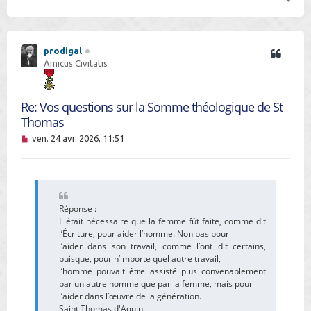
a
u
t
prodigal
Amicus Civitatis
Re: Vos questions sur la Somme théologique de St
Thomas
M
ven. 24 avr. 2026, 11:51
e
s
s
a
g
e
Réponse :
n
Il était nécessaire que la femme fût faite, comme dit
o
n
l’Écriture, pour aider l’homme. Non pas pour
l
l’aider dans son travail, comme l’ont dit certains,
u
puisque, pour n’importe quel autre travail,
l’homme pouvait être assisté plus convenablement
par un autre homme que par la femme, mais pour
l’aider dans l’œuvre de la génération.
Saint Thomas d'Aquin