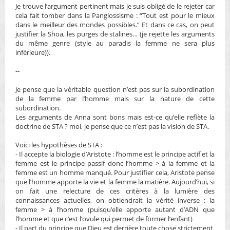
l
Je trouve l’argument pertinent mais je suis obligé de le rejeter car
u
cela fait tomber dans la Panglossisme : “Tout est pour le mieux
dans le meilleur des mondes possibles.” Et dans ce cas, on peut
justifier la Shoa, les purges de stalines… (je rejette les arguments
du même genre (style au paradis la femme ne sera plus
inférieure)).
--
Je pense que la véritable question n’est pas sur la subordination
de la femme par l’homme mais sur la nature de cette
subordination.
Les arguments de Anna sont bons mais est-ce qu’elle reflète la
doctrine de STA ? moi, je pense que ce n’est pas la vision de STA.
Voici les hypothèses de STA :
- Il accepte la biologie d’Aristote : l’homme est le principe actif et la
femme est le principe passif donc l’homme > à la femme et la
femme est un homme manqué. Pour justifier cela, Aristote pense
que l’homme apporte la vie et la femme la matière. Aujourd’hui, si
on fait une relecture de ces critères à la lumière des
connaissances actuelles, on obtiendrait la vérité inverse : la
femme > à l’homme (puisqu’elle apporte autant d’ADN que
l’homme et que c’est l’ovule qui permet de former l’enfant)
- Il part du principe que Dieu est derrière toute chose strictement