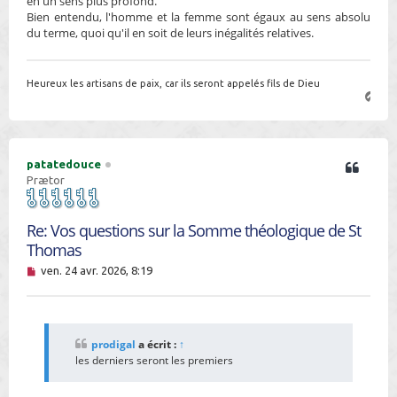
en un sens plus profond.
Bien entendu, l'homme et la femme sont égaux au sens absolu
du terme, quoi qu'il en soit de leurs inégalités relatives.
Heureux les artisans de paix, car ils seront appelés fils de Dieu
H
a
u
t
patatedouce
Prætor
Re: Vos questions sur la Somme théologique de St
Thomas
M
ven. 24 avr. 2026, 8:19
e
s
s
a
g
prodigal
a écrit :
↑
e
les derniers seront les premiers
n
o
n