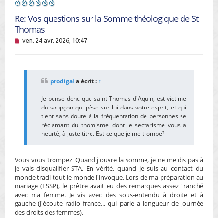
Re: Vos questions sur la Somme théologique de St
Thomas
M
ven. 24 avr. 2026, 10:47
e
s
s
a
g
prodigal
a écrit :
↑
e
n
Je pense donc que saint Thomas d'Aquin, est victime
o
n
du soupçon qui pèse sur lui dans votre esprit, et qui
l
tient sans doute à la fréquentation de personnes se
u
réclamant du thomisme, dont le sectarisme vous a
heurté, à juste titre. Est-ce que je me trompe?
Vous vous trompez. Quand j'ouvre la somme, je ne me dis pas à
je vais disqualifier STA. En vérité, quand je suis au contact du
monde tradi tout le monde l'invoque. Lors de ma préparation au
mariage (FSSP), le prêtre avait eu des remarques assez tranché
avec ma femme. Je vis avec des sous-entendu à droite et à
gauche (J'écoute radio france... qui parle a longueur de journée
des droits des femmes).