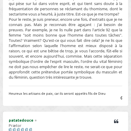
qui pèse sur lui dans votre esprit, et qui tient sans doute à la
fréquentation de personnes se réclamant du thomisme, dont le
sectarisme vous a heurté, à juste titre. Est-ce que je me trompe?
Pour le reste, je suis preneur, encore une fois, d'extraits que je ne
connais pas. Mais je reconnais être agaçant : j'ai besoin de
preuves. Par exemple, je ne lis nulle part dans l'article 92 que la
femme "soit moins bonne que l'homme dans toutes tâches".
Toutes? Vraiment? Qu'est-ce qui vous fait dire cela? Je ne lis que
l'affirmation selon laquelle l'homme est mieux disposé à la
raison, ce qui est une bêtise de trop, je vous l'accorde, fût-elle si
souvent, et encore aujourd'hui, commise. Mais cette séparation
symbolique (l'ordre de l'esprit masculin, l'ordre du vital féminin)
ne doit pas nous empêcher de lire le reste, ne serait-ce que pour
approfondit cette prétendue portée symbolique du masculin et
du féminin, question très intéressante je trouve.
Heureux les artisans de paix, car ils seront appelés fils de Dieu
H
a
u
t
patatedouce
Prætor