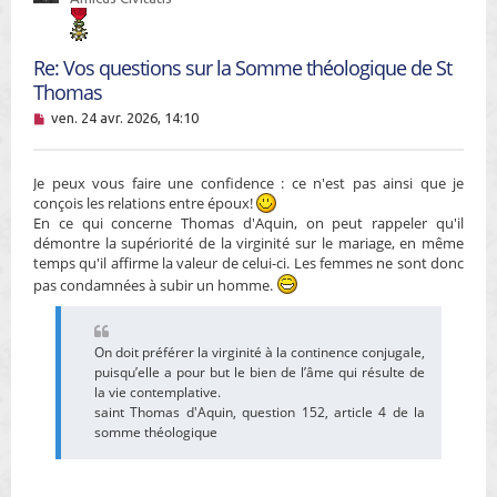
Re: Vos questions sur la Somme théologique de St
Thomas
M
ven. 24 avr. 2026, 14:10
e
s
s
Je peux vous faire une confidence : ce n'est pas ainsi que je
a
g
conçois les relations entre époux!
e
En ce qui concerne Thomas d'Aquin, on peut rappeler qu'il
n
démontre la supériorité de la virginité sur le mariage, en même
o
temps qu'il affirme la valeur de celui-ci. Les femmes ne sont donc
n
pas condamnées à subir un homme.
l
u
On doit préférer la virginité à la continence conjugale,
puisqu’elle a pour but le bien de l’âme qui résulte de
la vie contemplative.
saint Thomas d'Aquin, question 152, article 4 de la
somme théologique