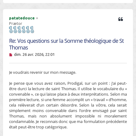
u
t
patatedouce
Prætor
Re: Vos questions sur la Somme théologique de St
Thomas
M
dim. 26 avr. 2026, 22:01
e
s
s
Je voudrais revenir sur mon message.
a
g
e
Je pense que vous avez raison, Prodigal, sur un point : j’ai peut-
n
être durci la lecture de saint Thomas. Il utilise le vocabulaire du «
o
convenable », ce qui laisse place à deux interprétations. Selon ma
n
première lecture, si une femme accomplit un « travail » d’homme,
l
u
cela relèverait d’un certain désordre. Selon la vôtre, cela serait
simplement moins convenable dans l’ordre envisagé par saint
Thomas, mais non absolument impossible ni moralement
condamnable. Je reconnais donc que ma formulation précédente
était peut-être trop catégorique.