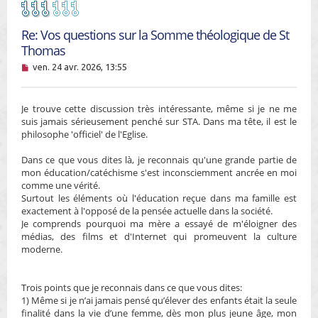
Re: Vos questions sur la Somme théologique de St
Thomas
M
ven. 24 avr. 2026, 13:55
e
s
s
Je trouve cette discussion très intéressante, même si je ne me
a
g
suis jamais sérieusement penché sur STA. Dans ma tête, il est le
e
philosophe 'officiel' de l'Eglise.
n
o
Dans ce que vous dites là, je reconnais qu'une grande partie de
n
mon éducation/catéchisme s'est inconsciemment ancrée en moi
l
u
comme une vérité.
Surtout les éléments où l'éducation reçue dans ma famille est
exactement à l'opposé de la pensée actuelle dans la société.
Je comprends pourquoi ma mère a essayé de m'éloigner des
médias, des films et d'Internet qui promeuvent la culture
moderne.
Trois points que je reconnais dans ce que vous dites:
1) Même si je n’ai jamais pensé qu’élever des enfants était la seule
finalité dans la vie d’une femme, dès mon plus jeune âge, mon