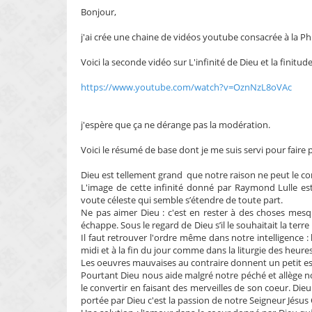
s
Bonjour,
a
g
e
j'ai crée une chaine de vidéos youtube consacrée à la P
n
o
Voici la seconde vidéo sur L'infinité de Dieu et la finit
n
l
u
https://www.youtube.com/watch?v=OznNzL8oVAc
j'espère que ça ne dérange pas la modération.
Voici le résumé de base dont je me suis servi pour fair
Dieu est tellement grand que notre raison ne peut le c
L'image de cette infinité donné par Raymond Lulle es
voute céleste qui semble s’étendre de toute part.
Ne pas aimer Dieu : c'est en rester à des choses mesq
échappe. Sous le regard de Dieu s’il le souhaitait la terr
Il faut retrouver l'ordre même dans notre intelligence : l
midi et à la fin du jour comme dans la liturgie des heures
Les oeuvres mauvaises au contraire donnent un petit 
Pourtant Dieu nous aide malgré notre péché et allège n
le convertir en faisant des merveilles de son coeur. Die
portée par Dieu c'est la passion de notre Seigneur Jésus 