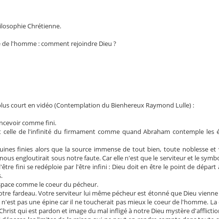
hilosophie Chrétienne.
ude de l'homme : comment rejoindre Dieu ?
e plus court en vidéo (Contemplation du Bienhereux Raymond Lulle) :
oncevoir comme fini.
t celle de l'infinité du firmament comme quand Abraham contemple les ét
uines finies alors que la source immense de tout bien, toute noblesse et
e nous engloutirait sous notre faute. Car elle n'est que le serviteur et le symb
'être fini se redéploie par l'être infini : Dieu doit en être le point de départ
.
espace comme le coeur du pécheur.
otre fardeau. Votre serviteur lui même pécheur est étonné que Dieu vienne l
u n'est pas une épine car il ne toucherait pas mieux le coeur de l'homme. L
Christ qui est pardon et image du mal infligé à notre Dieu mystère d'afflictio