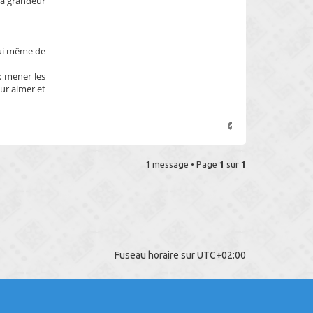
sa grandeur
 lui même de
mener les
ur aimer et
H
a
u
t
1 message • Page
1
sur
1
Fuseau horaire sur
UTC+02:00