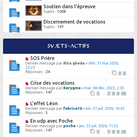
h
Soutien dans l'épreuve
Sujets :
1008
e
Discernement de vocations
r
Sujets :
197
Sujets actifs
SOS Prière
Dernier message par
Rita gbeda
«
dim. 31 mai 2026,
23:23
Réponses :
24
1
2
Crise des vocations
Dernier message par
Kerygme
«
mar. 06 déc. 2022, 2:35
Réponses :
147
1
…
7
8
9
10
L'effet Léon
Dernier message par
fabrice16
«
lun. 27 juil. 2026, 16:42
Réponses :
5
En udp avec Poche
Dernier message par
poche
«
jeu. 23 juil. 2026, 11:52
Réponses :
147
1
…
7
8
9
10