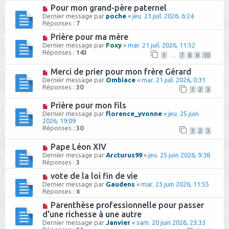
Pour mon grand-père paternel
Dernier message par
poche
«
jeu. 23 juil. 2026, 6:24
Réponses :
7
Prière pour ma mère
Dernier message par
Foxy
«
mar. 21 juil. 2026, 11:52
Réponses :
143
1
…
7
8
9
10
Merci de prier pour mon frère Gérard
Dernier message par
Ombiace
«
mar. 21 juil. 2026, 0:31
Réponses :
30
1
2
3
Prière pour mon fils
Dernier message par
florence_yvonne
«
jeu. 25 juin
2026, 19:09
Réponses :
30
1
2
3
Pape Léon XIV
Dernier message par
Arcturus99
«
jeu. 25 juin 2026, 9:38
Réponses :
3
vote de la loi fin de vie
Dernier message par
Gaudens
«
mar. 23 juin 2026, 11:55
Réponses :
6
Parenthèse professionnelle pour passer
d'une richesse à une autre
Dernier message par
Janvier
«
sam. 20 juin 2026, 23:33