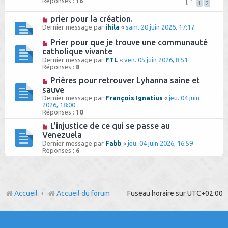
Réponses :
16
1
2
prier pour la création.
Dernier message par
ihila
«
sam. 20 juin 2026, 17:17
Prier pour que je trouve une communauté
catholique vivante
Dernier message par
FTL
«
ven. 05 juin 2026, 8:51
Réponses :
8
Prières pour retrouver Lyhanna saine et
sauve
Dernier message par
François Ignatius
«
jeu. 04 juin
2026, 18:00
Réponses :
10
L'injustice de ce qui se passe au
Venezuela
Dernier message par
Fabb
«
jeu. 04 juin 2026, 16:59
Réponses :
6
Accueil
Accueil du forum
Fuseau horaire sur
UTC+02:00