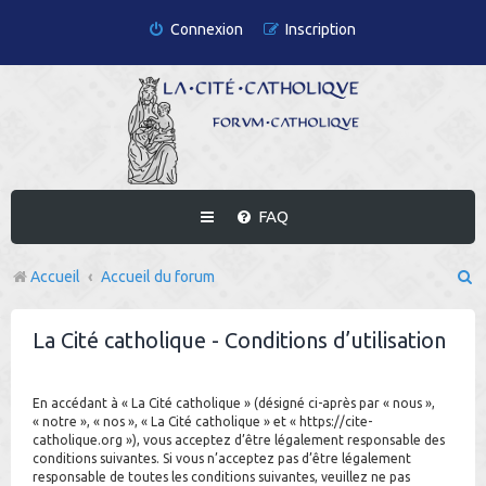
Connexion
Inscription
FAQ
R
Accueil
Accueil du forum
e
La Cité catholique - Conditions d’utilisation
c
h
En accédant à « La Cité catholique » (désigné ci-après par « nous »,
e
« notre », « nos », « La Cité catholique » et « https://cite-
r
catholique.org »), vous acceptez d’être légalement responsable des
conditions suivantes. Si vous n’acceptez pas d’être légalement
c
responsable de toutes les conditions suivantes, veuillez ne pas