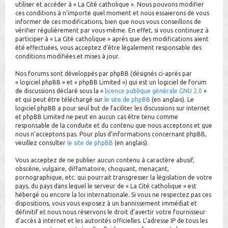
utiliser et accéder à « La Cité catholique ». Nous pouvons modifier
h
ces conditions à n’importe quel moment et nous essaierons de vous
informer de ces modifications, bien que nous vous conseillons de
e
vérifier régulièrement par vous-même. En effet, si vous continuez à
r
participer à « La Cité catholique » après que des modifications aient
été effectuées, vous acceptez d’être légalement responsable des
conditions modifiées et mises à jour.
Nos forums sont développés par phpBB (désignés ci-après par
« logiciel phpBB » et « phpBB Limited ») qui est un logiciel de forum
de discussions déclaré sous la «
licence publique générale GNU 2.0
»
et qui peut être téléchargé sur
le site de phpBB
(en anglais). Le
logiciel phpBB a pour seul but de faciliter les discussions sur internet
et phpBB Limited ne peut en aucun cas être tenu comme
responsable de la conduite et du contenu que nous acceptons et que
nous n’acceptons pas. Pour plus d’informations concernant phpBB,
veuillez consulter
le site de phpBB
(en anglais).
Vous acceptez de ne publier aucun contenu à caractère abusif,
obscène, vulgaire, diffamatoire, choquant, menaçant,
pornographique, etc. qui pourrait transgresser la législation de votre
pays, du pays dans lequel le serveur de « La Cité catholique » est
hébergé ou encore la loi internationale. Si vous ne respectez pas ces
dispositions, vous vous exposez à un bannissement immédiat et
définitif et nous nous réservons le droit d’avertir votre fournisseur
d’accès à internet et les autorités officielles. L’adresse IP de tous les