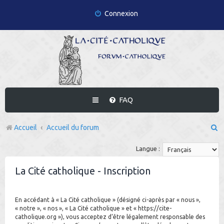
Connexion
FAQ
R
Accueil
Accueil du forum
e
Langue :
c
La Cité catholique - Inscription
h
e
En accédant à « La Cité catholique » (désigné ci-après par « nous »,
r
« notre », « nos », « La Cité catholique » et « https://cite-
c
catholique.org »), vous acceptez d’être légalement responsable des