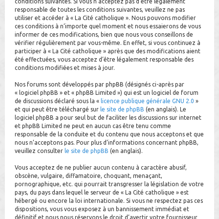
conditions suivantes. Si vous n’acceptez pas d’être légalement
h
responsable de toutes les conditions suivantes, veuillez ne pas
utiliser et accéder à « La Cité catholique ». Nous pouvons modifier
e
ces conditions à n’importe quel moment et nous essaierons de vous
informer de ces modifications, bien que nous vous conseillons de
r
vérifier régulièrement par vous-même. En effet, si vous continuez à
participer à « La Cité catholique » après que des modifications aient
été effectuées, vous acceptez d’être légalement responsable des
conditions modifiées et mises à jour.
Nos forums sont développés par phpBB (désignés ci-après par
« logiciel phpBB » et « phpBB Limited ») qui est un logiciel de forum
de discussions déclaré sous la «
licence publique générale GNU 2.0
»
et qui peut être téléchargé sur
le site de phpBB
(en anglais). Le
logiciel phpBB a pour seul but de faciliter les discussions sur internet
et phpBB Limited ne peut en aucun cas être tenu comme
responsable de la conduite et du contenu que nous acceptons et que
nous n’acceptons pas. Pour plus d’informations concernant phpBB,
veuillez consulter
le site de phpBB
(en anglais).
Vous acceptez de ne publier aucun contenu à caractère abusif,
obscène, vulgaire, diffamatoire, choquant, menaçant,
pornographique, etc. qui pourrait transgresser la législation de votre
pays, du pays dans lequel le serveur de « La Cité catholique » est
hébergé ou encore la loi internationale. Si vous ne respectez pas ces
dispositions, vous vous exposez à un bannissement immédiat et
définitif et nous nous réservons le droit d’avertir votre fournisseur