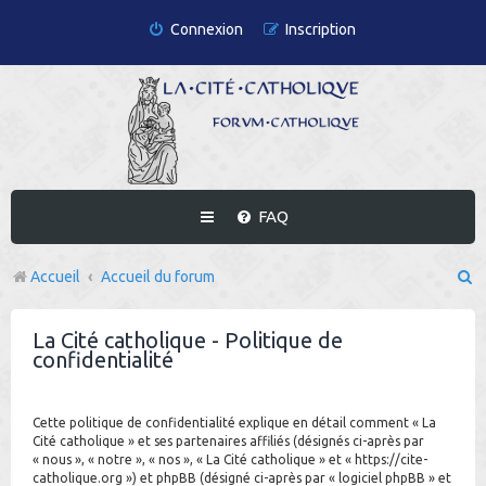
Connexion
Inscription
FAQ
R
Accueil
Accueil du forum
e
La Cité catholique - Politique de
c
confidentialité
h
e
Cette politique de confidentialité explique en détail comment « La
r
Cité catholique » et ses partenaires affiliés (désignés ci-après par
« nous », « notre », « nos », « La Cité catholique » et « https://cite-
c
catholique.org ») et phpBB (désigné ci-après par « logiciel phpBB » et