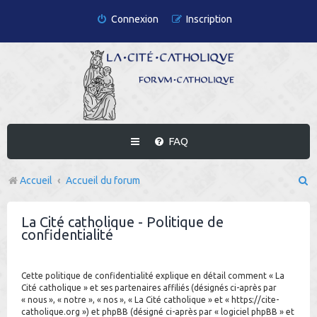
Connexion
Inscription
FAQ
R
Accueil
Accueil du forum
e
La Cité catholique - Politique de
c
confidentialité
h
e
Cette politique de confidentialité explique en détail comment « La
r
Cité catholique » et ses partenaires affiliés (désignés ci-après par
« nous », « notre », « nos », « La Cité catholique » et « https://cite-
c
catholique.org ») et phpBB (désigné ci-après par « logiciel phpBB » et