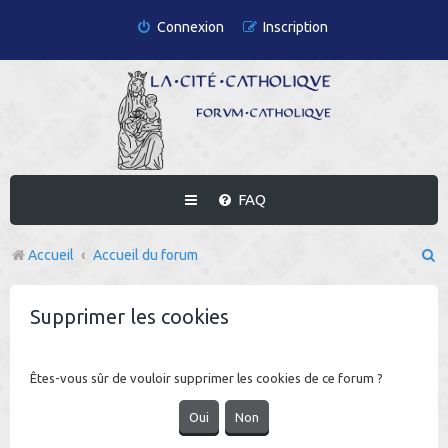
Connexion
Inscription
FAQ
R
Accueil
Accueil du forum
e
Supprimer les cookies
c
h
e
Êtes-vous sûr de vouloir supprimer les cookies de ce forum ?
r
c