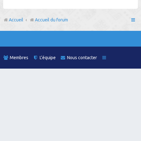
h
e
Accueil
Accueil du forum
r
Membres
L’équipe
Nous contacter