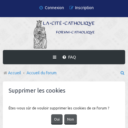
Connexion
Inscription
FAQ
R
Accueil
Accueil du forum
e
Supprimer les cookies
c
h
e
Êtes-vous sûr de vouloir supprimer les cookies de ce forum ?
r
c