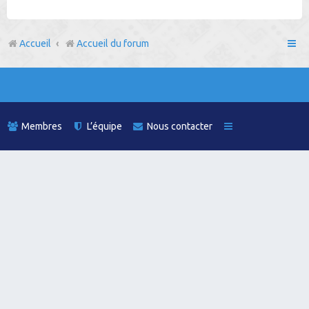
h
e
Accueil
Accueil du forum
r
Membres
L’équipe
Nous contacter