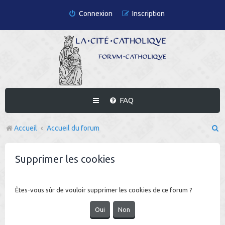
Connexion
Inscription
FAQ
R
Accueil
Accueil du forum
e
Supprimer les cookies
c
h
e
Êtes-vous sûr de vouloir supprimer les cookies de ce forum ?
r
c