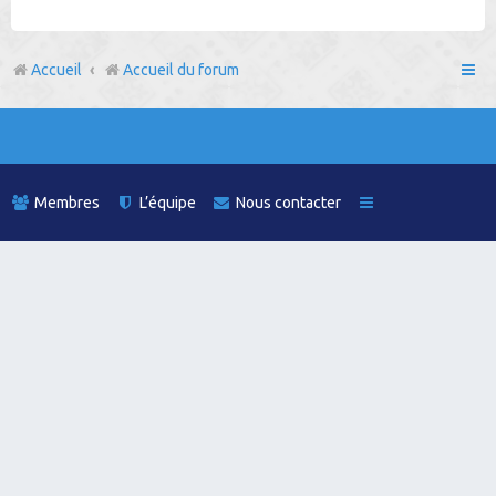
h
e
Accueil
Accueil du forum
r
Membres
L’équipe
Nous contacter