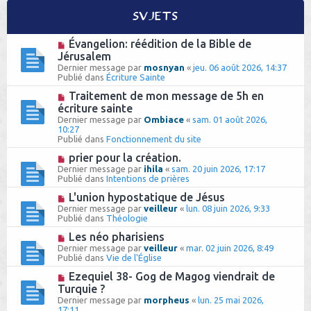
h
Sujets
e
N
Évangelion: réédition de la Bible de
o
r
Jérusalem
u
Dernier message par
mosnyan
«
jeu. 06 août 2026, 14:37
v
Publié dans
Écriture Sainte
e
a
N
Traitement de mon message de 5h en
u
o
écriture sainte
m
u
Dernier message par
e
Ombiace
«
sam. 01 août 2026,
v
10:27
s
e
Publié dans
s
Fonctionnement du site
a
a
u
N
prier pour la création.
g
m
o
e
Dernier message par
ihila
«
sam. 20 juin 2026, 17:17
e
u
Publié dans
Intentions de prières
s
v
s
e
N
L'union hypostatique de Jésus
a
a
o
Dernier message par
veilleur
«
lun. 08 juin 2026, 9:33
g
u
u
Publié dans
Théologie
e
m
v
e
e
N
Les néo pharisiens
s
a
o
Dernier message par
veilleur
«
mar. 02 juin 2026, 8:49
s
u
u
Publié dans
Vie de l'Église
a
m
v
g
e
e
N
Ezequiel 38- Gog de Magog viendrait de
e
s
a
o
Turquie ?
s
u
u
Dernier message par
morpheus
«
lun. 25 mai 2026,
a
m
v
17:11