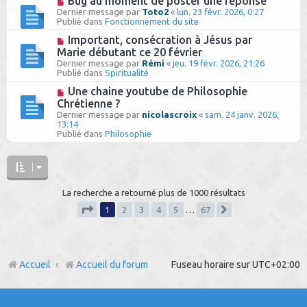
Bug au moment de poster une réponse
s
u
o
Dernier message par
Toto2
«
lun. 23 févr. 2026, 0:27
a
m
u
Publié dans
Fonctionnement du site
g
e
v
e
s
e
N
Important, consécration à Jésus par
s
a
o
Marie débutant ce 20 février
a
u
u
g
Dernier message par
Rémi
«
jeu. 19 févr. 2026, 21:26
m
v
e
Publié dans
Spiritualité
e
e
s
a
N
Une chaine youtube de Philosophie
s
u
o
Chrétienne ?
a
m
u
g
Dernier message par
e
nicolascroix
«
sam. 24 janv. 2026,
v
e
13:14
s
e
Publié dans
s
Philosophie
a
a
u
g
m
e
e
s
s
La recherche a retourné plus de 1000 résultats
a
g
1
2
3
4
5
…
67
e
Suivant
Page
1
sur
67
Accueil
Accueil du forum
Fuseau horaire sur
UTC+02:00