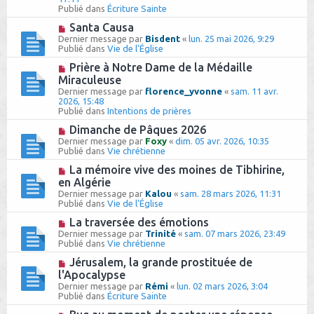
g
e
e
Publié dans
Écriture Sainte
e
s
a
s
u
N
Santa Causa
a
m
o
Dernier message par
Bisdent
«
lun. 25 mai 2026, 9:29
g
e
u
Publié dans
Vie de l'Église
e
s
v
s
e
N
Prière à Notre Dame de la Médaille
a
a
o
Miraculeuse
g
u
u
e
Dernier message par
florence_yvonne
«
sam. 11 avr.
m
v
2026, 15:48
e
e
Publié dans
Intentions de prières
s
a
s
u
N
Dimanche de Pâques 2026
a
m
o
Dernier message par
Foxy
«
dim. 05 avr. 2026, 10:35
g
e
u
Publié dans
Vie chrétienne
e
s
v
s
e
N
La mémoire vive des moines de Tibhirine,
a
a
o
en Algérie
g
u
u
e
Dernier message par
Kalou
«
sam. 28 mars 2026, 11:31
m
v
Publié dans
Vie de l'Église
e
e
s
a
N
La traversée des émotions
s
u
o
Dernier message par
Trinité
«
sam. 07 mars 2026, 23:49
a
m
u
Publié dans
Vie chrétienne
g
e
v
e
s
e
N
Jérusalem, la grande prostituée de
s
a
o
l'Apocalypse
a
u
u
g
Dernier message par
Rémi
«
lun. 02 mars 2026, 3:04
m
v
e
Publié dans
Écriture Sainte
e
e
s
a
N