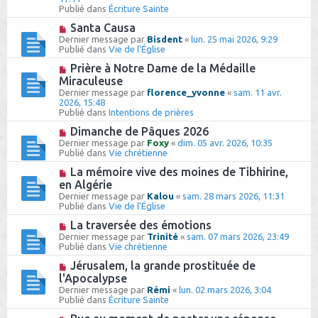
g
e
e
Publié dans
Écriture Sainte
e
s
a
s
u
N
Santa Causa
a
m
o
Dernier message par
Bisdent
«
lun. 25 mai 2026, 9:29
g
e
u
Publié dans
Vie de l'Église
e
s
v
s
e
N
Prière à Notre Dame de la Médaille
a
a
o
Miraculeuse
g
u
u
e
Dernier message par
florence_yvonne
«
sam. 11 avr.
m
v
2026, 15:48
e
e
Publié dans
Intentions de prières
s
a
s
u
N
Dimanche de Pâques 2026
a
m
o
Dernier message par
Foxy
«
dim. 05 avr. 2026, 10:35
g
e
u
Publié dans
Vie chrétienne
e
s
v
s
e
N
La mémoire vive des moines de Tibhirine,
a
a
o
en Algérie
g
u
u
e
Dernier message par
Kalou
«
sam. 28 mars 2026, 11:31
m
v
Publié dans
Vie de l'Église
e
e
s
a
N
La traversée des émotions
s
u
o
Dernier message par
Trinité
«
sam. 07 mars 2026, 23:49
a
m
u
Publié dans
Vie chrétienne
g
e
v
e
s
e
N
Jérusalem, la grande prostituée de
s
a
o
l'Apocalypse
a
u
u
g
Dernier message par
Rémi
«
lun. 02 mars 2026, 3:04
m
v
e
Publié dans
Écriture Sainte
e
e
s
a
N