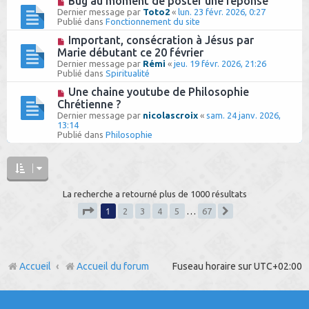
Bug au moment de poster une réponse
s
u
o
Dernier message par
Toto2
«
lun. 23 févr. 2026, 0:27
a
m
u
Publié dans
Fonctionnement du site
g
e
v
e
s
e
N
Important, consécration à Jésus par
s
a
o
Marie débutant ce 20 février
a
u
u
g
Dernier message par
Rémi
«
jeu. 19 févr. 2026, 21:26
m
v
e
Publié dans
Spiritualité
e
e
s
a
N
Une chaine youtube de Philosophie
s
u
o
Chrétienne ?
a
m
u
g
Dernier message par
e
nicolascroix
«
sam. 24 janv. 2026,
v
e
13:14
s
e
Publié dans
s
Philosophie
a
a
u
g
m
e
e
s
s
La recherche a retourné plus de 1000 résultats
a
g
1
2
3
4
5
…
67
e
Suivant
Page
1
sur
67
Accueil
Accueil du forum
Fuseau horaire sur
UTC+02:00