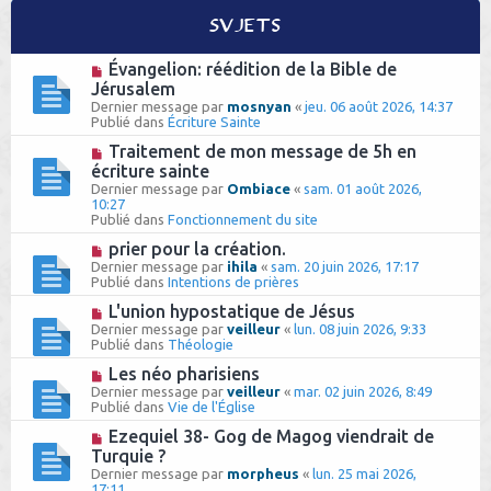
h
Sujets
e
N
Évangelion: réédition de la Bible de
o
r
Jérusalem
u
Dernier message par
mosnyan
«
jeu. 06 août 2026, 14:37
v
Publié dans
Écriture Sainte
e
a
N
Traitement de mon message de 5h en
u
o
écriture sainte
m
u
Dernier message par
e
Ombiace
«
sam. 01 août 2026,
v
10:27
s
e
Publié dans
s
Fonctionnement du site
a
a
u
N
prier pour la création.
g
m
o
e
Dernier message par
ihila
«
sam. 20 juin 2026, 17:17
e
u
Publié dans
Intentions de prières
s
v
s
e
N
L'union hypostatique de Jésus
a
a
o
Dernier message par
veilleur
«
lun. 08 juin 2026, 9:33
g
u
u
Publié dans
Théologie
e
m
v
e
e
N
Les néo pharisiens
s
a
o
Dernier message par
veilleur
«
mar. 02 juin 2026, 8:49
s
u
u
Publié dans
Vie de l'Église
a
m
v
g
e
e
N
Ezequiel 38- Gog de Magog viendrait de
e
s
a
o
Turquie ?
s
u
u
Dernier message par
morpheus
«
lun. 25 mai 2026,
a
m
v
17:11