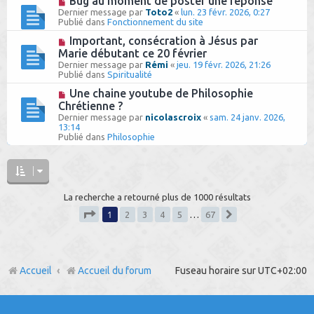
Bug au moment de poster une réponse
s
u
o
Dernier message par
Toto2
«
lun. 23 févr. 2026, 0:27
a
m
u
Publié dans
Fonctionnement du site
g
e
v
e
s
e
N
Important, consécration à Jésus par
s
a
o
Marie débutant ce 20 février
a
u
u
g
Dernier message par
Rémi
«
jeu. 19 févr. 2026, 21:26
m
v
e
Publié dans
Spiritualité
e
e
s
a
N
Une chaine youtube de Philosophie
s
u
o
Chrétienne ?
a
m
u
g
Dernier message par
e
nicolascroix
«
sam. 24 janv. 2026,
v
e
13:14
s
e
Publié dans
s
Philosophie
a
a
u
g
m
e
e
s
s
La recherche a retourné plus de 1000 résultats
a
g
1
2
3
4
5
…
67
e
Suivant
Page
1
sur
67
Accueil
Accueil du forum
Fuseau horaire sur
UTC+02:00