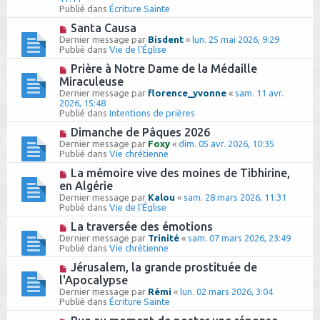
g
e
e
Publié dans
Écriture Sainte
e
s
a
s
u
N
Santa Causa
a
m
o
Dernier message par
Bisdent
«
lun. 25 mai 2026, 9:29
g
e
u
Publié dans
Vie de l'Église
e
s
v
s
e
N
Prière à Notre Dame de la Médaille
a
a
o
Miraculeuse
g
u
u
e
Dernier message par
florence_yvonne
«
sam. 11 avr.
m
v
2026, 15:48
e
e
Publié dans
Intentions de prières
s
a
s
u
N
Dimanche de Pâques 2026
a
m
o
Dernier message par
Foxy
«
dim. 05 avr. 2026, 10:35
g
e
u
Publié dans
Vie chrétienne
e
s
v
s
e
N
La mémoire vive des moines de Tibhirine,
a
a
o
en Algérie
g
u
u
e
Dernier message par
Kalou
«
sam. 28 mars 2026, 11:31
m
v
Publié dans
Vie de l'Église
e
e
s
a
N
La traversée des émotions
s
u
o
Dernier message par
Trinité
«
sam. 07 mars 2026, 23:49
a
m
u
Publié dans
Vie chrétienne
g
e
v
e
s
e
N
Jérusalem, la grande prostituée de
s
a
o
l'Apocalypse
a
u
u
g
Dernier message par
Rémi
«
lun. 02 mars 2026, 3:04
m
v
e
Publié dans
Écriture Sainte
e
e
s
a
N