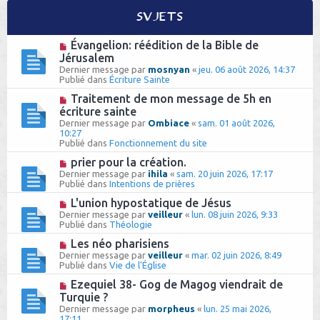
h
Sujets
e
N
Évangelion: réédition de la Bible de
o
r
Jérusalem
u
Dernier message par
mosnyan
«
jeu. 06 août 2026, 14:37
v
Publié dans
Écriture Sainte
e
a
N
Traitement de mon message de 5h en
u
o
écriture sainte
m
u
Dernier message par
e
Ombiace
«
sam. 01 août 2026,
v
10:27
s
e
Publié dans
s
Fonctionnement du site
a
a
u
N
prier pour la création.
g
m
o
e
Dernier message par
ihila
«
sam. 20 juin 2026, 17:17
e
u
Publié dans
Intentions de prières
s
v
s
e
N
L'union hypostatique de Jésus
a
a
o
Dernier message par
veilleur
«
lun. 08 juin 2026, 9:33
g
u
u
Publié dans
Théologie
e
m
v
e
e
N
Les néo pharisiens
s
a
o
Dernier message par
veilleur
«
mar. 02 juin 2026, 8:49
s
u
u
Publié dans
Vie de l'Église
a
m
v
g
e
e
N
Ezequiel 38- Gog de Magog viendrait de
e
s
a
o
Turquie ?
s
u
u
Dernier message par
morpheus
«
lun. 25 mai 2026,
a
m
v
17:11