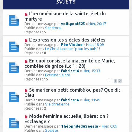
Sujets
h
N
L'œcuménisme de la sainteté et du
e
o
martyre
u
r
Dernier message par
volt.goat525
«
Hier, 20:17
v
Publié dans
Sanctoral
e
Réponses :
5
a
u
N
L'expression les siècles des siècles
m
o
Dernier message par
Fée Violine
«
Hier, 18:09
e
u
Publié dans
Le Christianisme "pour les nuls" !
s
v
Réponses :
8
s
e
a
a
N
En quoi consiste la maternité de Marie,
g
u
o
comblée de grâce (Lc 1 : 28)
e
m
u
Dernier message par
fabrice16
«
Hier, 15:33
e
v
Publié dans
Écriture Sainte
s
e
Réponses :
15
s
a
1
2
a
u
g
m
N
Se marier en petit comité ou pas? Que dit
e
e
o
Dieu
s
u
Dernier message par
fabrice16
«
Hier, 11:49
s
v
Publié dans
Vie chrétienne
a
e
Réponses :
2
g
a
e
u
N
Mode feminine actuelle, libération ?
m
o
Esclavage ?
e
u
Dernier message par
s
ThéophileduSegala
«
Hier, 0:09
v
Publié dans
s
Société
e