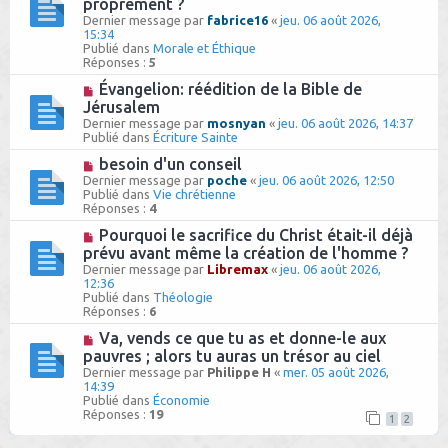
proprement ?
e
u
e
Dernier message par
fabrice16
«
jeu. 06 août 2026,
v
s
15:34
e
s
Publié dans
Morale et Éthique
a
a
Réponses :
5
u
g
m
e
N
Évangelion: réédition de la Bible de
e
o
Jérusalem
s
u
Dernier message par
s
mosnyan
«
jeu. 06 août 2026, 14:37
v
Publié dans
a
Écriture Sainte
e
g
a
N
besoin d'un conseil
e
u
o
Dernier message par
poche
«
jeu. 06 août 2026, 12:50
m
u
Publié dans
Vie chrétienne
e
v
Réponses :
4
s
e
s
a
N
Pourquoi le sacrifice du Christ était-il déjà
a
u
o
prévu avant même la création de l'homme ?
g
m
u
e
Dernier message par
Libremax
«
jeu. 06 août 2026,
e
v
12:36
s
e
Publié dans
Théologie
s
a
Réponses :
6
a
u
g
m
N
Va, vends ce que tu as et donne-le aux
e
e
o
pauvres ; alors tu auras un trésor au ciel
s
u
Dernier message par
s
Philippe H
«
mer. 05 août 2026,
v
14:39
a
e
Publié dans
g
Économie
a
Réponses :
e
19
u
1
2
m
e