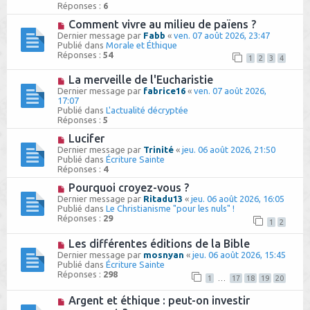
Réponses :
a
6
a
g
u
N
Comment vivre au milieu de païens ?
e
m
o
Dernier message par
Fabb
«
ven. 07 août 2026, 23:47
e
u
Publié dans
Morale et Éthique
s
v
Réponses :
54
s
1
2
3
4
e
a
a
g
N
La merveille de l'Eucharistie
u
e
o
m
Dernier message par
fabrice16
«
ven. 07 août 2026,
u
e
17:07
v
s
Publié dans
L'actualité décryptée
e
s
Réponses :
5
a
a
u
N
Lucifer
g
m
o
e
Dernier message par
Trinité
«
jeu. 06 août 2026, 21:50
e
u
Publié dans
Écriture Sainte
s
v
Réponses :
4
s
e
a
a
N
Pourquoi croyez-vous ?
g
u
o
Dernier message par
Ritadu13
«
jeu. 06 août 2026, 16:05
e
m
u
Publié dans
Le Christianisme "pour les nuls" !
e
v
Réponses :
29
1
2
s
e
s
a
N
Les différentes éditions de la Bible
a
u
o
g
m
Dernier message par
mosnyan
«
jeu. 06 août 2026, 15:45
u
e
e
Publié dans
Écriture Sainte
v
s
Réponses :
298
1
…
17
18
19
20
e
s
a
a
N
Argent et éthique : peut-on investir
u
g
o
m