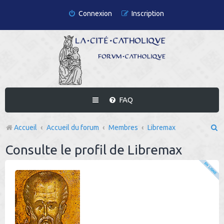
Connexion
Inscription
FAQ
R
Accueil
Accueil du forum
Membres
Libremax
e
Consulte le profil de Libremax
c
h
e
r
c