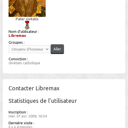
h
e
Pater civitatis
r
Nom d’utilisateur :
Libremax
Groupes :
Conviction :
chrétien catholique
Contacter Libremax
Statistiques de l’utilisateur
Inscription :
mer. 01 avr. 2009, 16:54
Dernière visite :
il y a 4 minutes