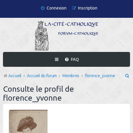
Connexion
Inscription
FAQ
R
Accueil
Accueil du forum
Membres
florence_yvonne
e
Consulte le profil de
c
florence_yvonne
h
e
r
c