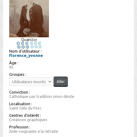
h
e
r
Quæstor
Nom d’utilisateur :
florence_yvonne
Âge :
65
Groupes :
Conviction :
Catholique par tradition sinon déiste
Localisation :
Saint Gély du Fesc
Centres d’intérêt :
Créations graphiques
Profession :
Aide-soignante à la retraite