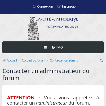
Connexion
Inscription
FAQ
R
Accueil
Accueil du forum
Contacter un administrateur du forum
e
Contacter un administrateur du
c
forum
h
e
r
ATTENTION :
Vous vous apprêtez à
contacter un
administrateur
du forum.
c