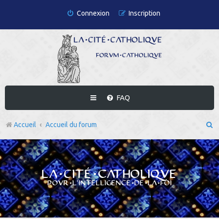
Connexion
Inscription
FAQ
R
Accueil
Accueil du forum
e
c
h
La Cité catholique
e
Pour l'intelligence de la foi
r
c