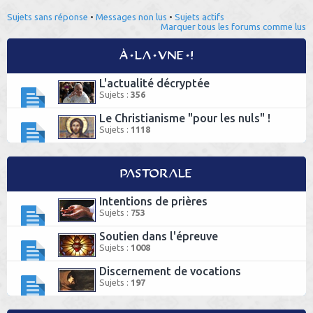
h
Sujets sans réponse
•
Messages non lus
•
Sujets actifs
Marquer tous les forums comme lus
e
r
À la une !
L'actualité décryptée
Sujets :
356
Le Christianisme "pour les nuls" !
Sujets :
1118
Pastorale
Intentions de prières
Sujets :
753
Soutien dans l'épreuve
Sujets :
1008
Discernement de vocations
Sujets :
197