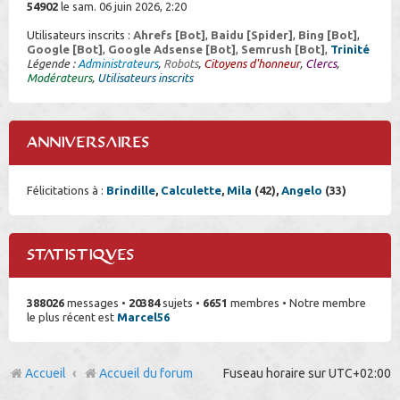
54902
le sam. 06 juin 2026, 2:20
Utilisateurs inscrits :
Ahrefs [Bot]
,
Baidu [Spider]
,
Bing [Bot]
,
Google [Bot]
,
Google Adsense [Bot]
,
Semrush [Bot]
,
Trinité
Légende :
Administrateurs
,
Robots
,
Citoyens d'honneur
,
Clercs
,
Modérateurs
,
Utilisateurs inscrits
Anniversaires
Félicitations à :
Brindille
,
Calculette
,
Mila
(42),
Angelo
(33)
Statistiques
388026
messages •
20384
sujets •
6651
membres • Notre membre
le plus récent est
Marcel56
Accueil
Accueil du forum
Fuseau horaire sur
UTC+02:00